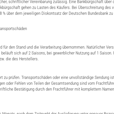
icher, schriftlicher Vereinbarung zulässig. Eine Bankbürgschaft üb
ankbürgschaft gehen zu Lasten des Käufers. Bei Überschreitung des v
 8 % über dem jeweiligen Diskontsatz der Deutschen Bundesbank zu 
Transportschäden
rd für den Stand und die Verarbeitung übernommen. Natürlicher Ver
 beläuft sich auf 2 Saisons, bei gewerblicher Nutzung auf 1 Saison.
zw. die des Herstellers.
ort zu prüfen. Transportschäden oder eine unvollständige Sendung i
en oder Fehlen von Teilen der Gesamtsendung sind vom Frachtführer
iftliche Bestätigung durch den Frachtführer mit komplettem Namen 
es Monats, nach dem Zeitpunkt der Auslieferung unter genauer Bezei