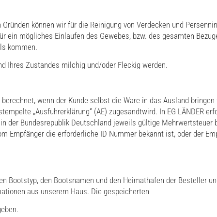
n Gründen können wir für die Reinigung von Verdecken und Persenni
ür ein mögliches Einlaufen des Gewebes, bzw. des gesamten Bezuge
als kommen.
nd Ihres Zustandes milchig und/oder Fleckig werden.
 berechnet, wenn der Kunde selbst die Ware in das Ausland bringen 
stempelte „Ausfuhrerklärung“ (AE) zugesandtwird. In EG LÄNDER erf
e in der Bundesrepublik Deutschland jeweils gültige Mehrwertsteuer 
vom Empfänger die erforderliche ID Nummer bekannt ist, oder der E
 den Bootstyp, den Bootsnamen und den Heimathafen der Besteller un
ationen aus unserem Haus. Die gespeicherten
geben.