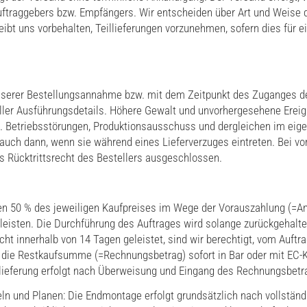
uftraggebers bzw. Empfängers. Wir entscheiden über Art und Weise 
bt uns vorbehalten, Teillieferungen vorzunehmen, sofern dies für ei
serer Bestellungsannahme bzw. mit dem Zeitpunkt des Zuganges der
aller Ausführungsdetails. Höhere Gewalt und unvorhergesehene Ereig
B. Betriebsstörungen, Produktionsausschuss und dergleichen im eigen
 auch dann, wenn sie während eines Lieferverzuges eintreten. Bei v
 Rücktrittsrecht des Bestellers ausgeschlossen.
en 50 % des jeweiligen Kaufpreises im Wege der Vorauszahlung (=An
leisten. Die Durchführung des Auftrages wird solange zurückgehalte
cht innerhalb von 14 Tagen geleistet, sind wir berechtigt, vom Auftr
 die Restkaufsumme (=Rechnungsbetrag) sofort in Bar oder mit EC-K
slieferung erfolgt nach Überweisung und Eingang des Rechnungsbetr
ln und Planen: Die Endmontage erfolgt grundsätzlich nach vollstän