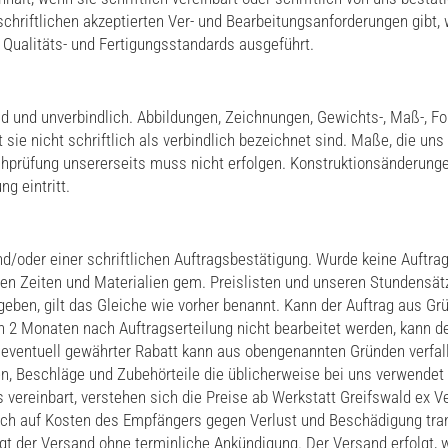
schriftlichen akzeptierten Ver- und Bearbeitungsanforderungen gibt,
 Qualitäts- und Fertigungsstandards ausgeführt.
nd und unverbindlich. Abbildungen, Zeichnungen, Gewichts-, Maß-, Fo
sie nicht schriftlich als verbindlich bezeichnet sind. Maße, die u
achprüfung unsererseits muss nicht erfolgen. Konstruktionsänderunge
g eintritt.
/oder einer schriftlichen Auftragsbestätigung. Wurde keine Auftragsb
ten Zeiten und Materialien gem. Preislisten und unseren Stundensätz
eben, gilt das Gleiche wie vorher benannt. Kann der Auftrag aus Grün
on 2 Monaten nach Auftragserteilung nicht bearbeitet werden, kann d
eventuell gewährter Rabatt kann aus obengenannten Gründen verfall
ien, Beschläge und Zubehörteile die üblicherweise bei uns verwende
s vereinbart, verstehen sich die Preise ab Werkstatt Greifswald ex 
ch auf Kosten des Empfängers gegen Verlust und Beschädigung tran
t der Versand ohne terminliche Ankündigung. Der Versand erfolgt, we