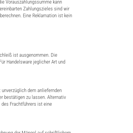
er die Vorauszahlungssumme kann
ereinbarten Zahlungszieles sind wir
berechnen. Eine Reklamation ist kein
schleiß ist ausgenommen. Die
 Für Handelsware jeglicher Art und
st unverzüglich dem anliefernden
 bestätigen zu lassen. Alternativ
des Frachtführers ist eine
chnung der Mängel auf schriftlichem