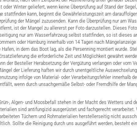
 oder Winter geliefert, wenn keine Überprüfung auf Stand der Segel,
ge stattfinden kann, beginnt die Gewährleistungszeit am darauffolge
erprüfung der Mängel zuzusenden. Kann die Überprüfung nur am Wass
fernt, ist der Mangel zu allererst per Foto darzustellen. Dieses Fot
itigung nur am Wasserfahrzeug selbst stattfinden, so ist dieses 
ommern oder Hamburg innerhalb von 14 Tagen nach Mängelanzeige z
ge Hafen, in dem das Boot lag, als die Persenning montiert wurde. Stel
satzlieferung die erforderliche Zeit und Möglichkeit gewährt werde
nn der Besteller Herabsetzung der Vergütung verlangen oder vom Ve
ngel der Lieferung haften wir durch unentgeltliche Auswechselung
nutzung infolge von Material- oder Verarbeitungsfehler innerhalb d
ntfällt, wenn durch unsachgemäße Selbst- oder Fremdhilfe der Man
Grün-, Algen- und Moosbefall stehen in der Macht des Wetters und d
erialien sind antifungizid ausgerüstet und fachgerecht verarbeitet. 
rbeiteten Tüchern und Rohmaterialien herstellerseitig nicht aussc
tlich. Sollte die Reinigung durch uns ausgeführt werden, besteht ei