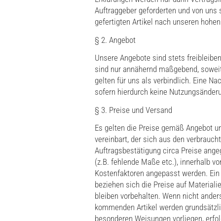
Auftraggeber geforderten und von uns 
gefertigten Artikel nach unseren hohen
§ 2. Angebot
Unsere Angebote sind stets freibleibe
sind nur annähernd maßgebend, soweit 
gelten für uns als verbindlich. Eine N
sofern hierdurch keine Nutzungsänderun
§ 3. Preise und Versand
Es gelten die Preise gemäß Angebot und
vereinbart, der sich aus den verbrauch
Auftragsbestätigung circa Preise angeg
(z.B. fehlende Maße etc.), innerhalb v
Kostenfaktoren angepasst werden. Ein 
beziehen sich die Preise auf Material
bleiben vorbehalten. Wenn nicht ander
kommenden Artikel werden grundsätzli
besonderen Weisungen vorliegen, erfolg