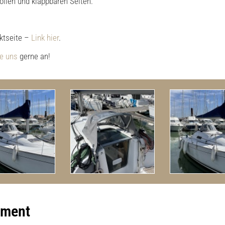
ollen und klappbaren Seiten.
ktseite –
Link hier
.
ie uns
gerne an!
pment