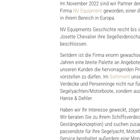
Im November 2022 sind wir Partner de
Firma
NV Equipment
geworden, einer d
in ihrem Bereich in Europa.
NV Equipments Geschichte reicht bis i
Josette Chevalier ihre Segelleidensc
beschlossen.
Seitdem ist die Firma enorm gewachsen
Jahren eine breite Palette an Angebote
unseren Kunden die hervorragenden P
vorstellen zu dürfen. Im
Sortiment
unse
Verdecke und Persenninge nicht nur fü
Segelyachten/Motorboote, sondern auc
Hanse & Dehler.
Haben wir Ihr Interesse geweckt, zöger
Wir beraten Sie zu Ihrem Schiffsverdeck
Gestängekonzeption) und suchen zus
passendste für Ihre Segelyacht, Motor
Service beinhaltet außerdem eine Mon