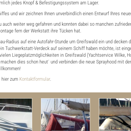
emlich jedes Knopf & Befestigungssystem am Lager.
hiffes und wir zeichnen Ihnen unverbindlich einen Entwurf Ihres neu
bau auch weiter weg gefahren und konnten dabei so manchen zufried
ntage fern der Werkstatt ihre Tücken hat.
u-Radius auf eine Autofahr-Stunde um Greifswald ein und decken d
n Tuchwerkstatt-Verdeck auf seinem Schiff haben möchte, ist eing
r vielen Liegeplatzmöglichkeiten in Greifswald (Yachtservice Wilke,
n machen dies schon heut´ und verbinden die neue Sprayhood mit d
illkommen!
s hier zum
Kontaktformular
.