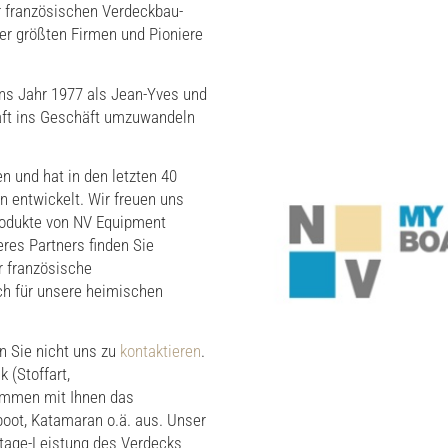
r französischen Verdeckbau-
er größten Firmen und Pioniere
ns Jahr 1977 als Jean-Yves und
haft ins Geschäft umzuwandeln
 und hat in den letzten 40
n entwickelt. Wir freuen uns
rodukte von NV Equipment
res Partners finden Sie
r französische
h für unsere heimischen
n Sie nicht uns zu
kontaktieren
.
 (Stoffart,
ammen mit Ihnen das
boot, Katamaran o.ä. aus. Unser
tage-Leistung des Verdecks