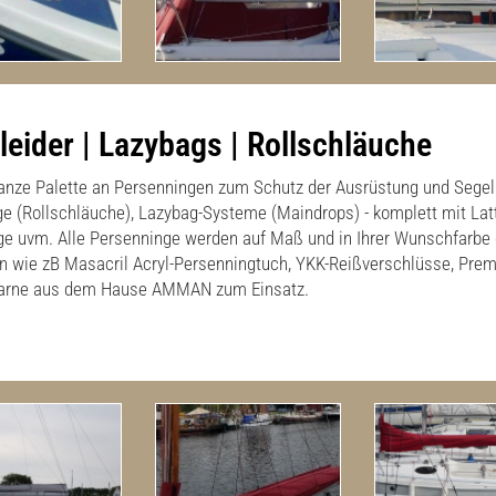
eider | Lazybags | Rollschläuche
 ganze Palette an Persenningen zum Schutz der Ausrüstung und Segel 
e (Rollschläuche), Lazybag-Systeme (Maindrops) - komplett mit Lat
ge uvm. Alle Persenninge werden auf Maß und in Ihrer Wunschfarbe g
n wie zB Masacril Acryl-Persenningtuch, YKK-Reißverschlüsse, Pr
 Garne aus dem Hause AMMAN zum Einsatz.