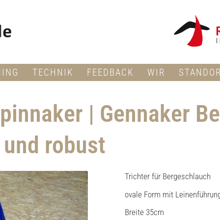
NING
TECHNIK
FEEDBACK
WIR
STANDO
 Spinnaker | Gennaker B
t und robust
Trichter für Bergeschlauch
ovale Form mit Leinenführun
Breite 35cm