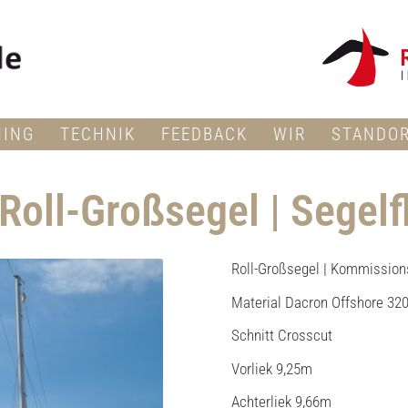
NING
TECHNIK
FEEDBACK
WIR
STANDO
Roll-Großsegel | Segel
Roll-Großsegel | Kommissions
Material Dacron Offshore 3
Schnitt Crosscut
Vorliek 9,25m
Achterliek 9,66m