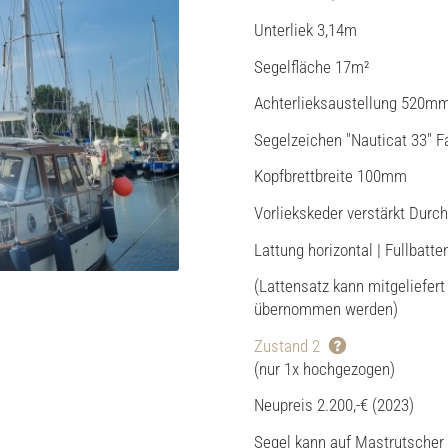
Unterliek 3,14m
Segelfläche 17m²
Achterlieksaustellung 520m
Segelzeichen "Nauticat 33" F
Kopfbrettbreite 100mm
Vorliekskeder verstärkt Du
Lattung horizontal | Fullbatte
(Lattensatz kann mitgeliefer
übernommen werden)
Zustand 2
(nur 1x hochgezogen)
Neupreis 2.200,-€ (2023)
Segel kann auf Mastrutscher