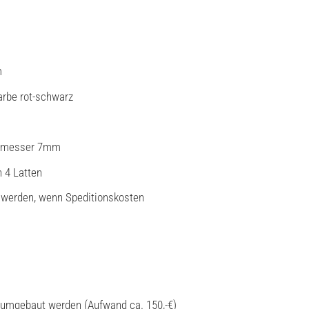
m
arbe rot-schwarz
rchmesser 7mm
n 4 Latten
t werden, wenn Speditionskosten
 umgebaut werden (Aufwand ca. 150,-€)