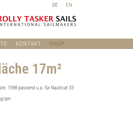
DE
EN
RTE
KONTAKT
SHOP
fläche 17m²
nr. 1598 passend u.a. für Nauticat 33
20g/qm