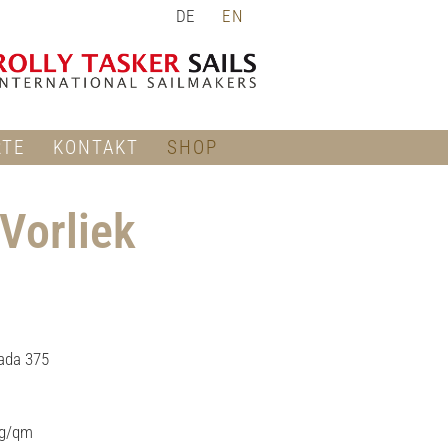
DE
EN
RTE
KONTAKT
SHOP
Vorliek
ada 375
0g/qm