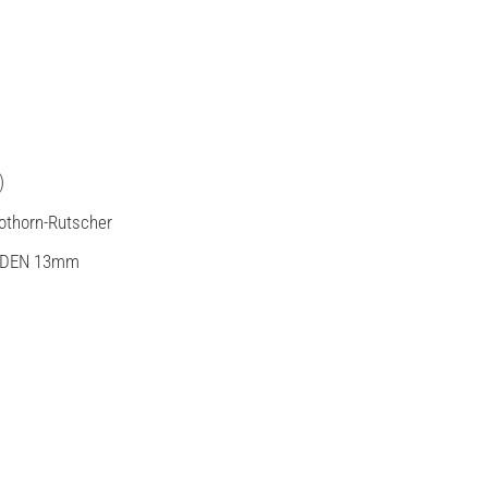
)
hothorn-Rutscher
SELDEN 13mm