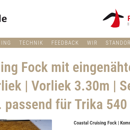
NING
TECHNIK
FEEDBACK
WIR
STANDO
sing Fock mit eingenäh
iek | Vorliek 3.30m | S
. passend für Trika 540
Coastal Cruising Fock | Ko