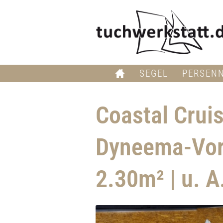
SEGEL
PERSEN
Coastal Crui
Dyneema-Vorl
2.30m² | u. A