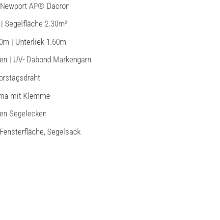
e Newport AP® Dacron
 | Segelfläche 2.30m²
10m | Unterliek 1.60m
en | UV- Dabond Markengarn
Vorstagsdraht
ema mit Klemme
len Segelecken
Fensterfläche, Segelsack