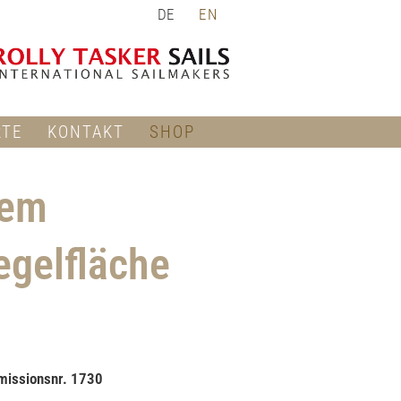
DE
EN
RTE
KONTAKT
SHOP
tem
egelfläche
mmissionsnr. 1730