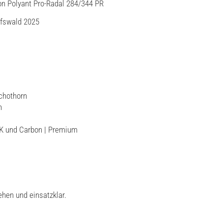
n Polyant Pro-Radal 284/344 PR
ifswald 2025
chothorn
n
FK und Carbon | Premium
en und einsatzklar.