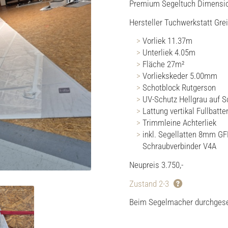
Premium Segeltuch Dimensio
Hersteller Tuchwerkstatt Gre
Vorliek 11.37m
Unterliek 4.05m
Fläche 27m²
Vorliekskeder 5.00mm
Schotblock Rutgerson
UV-Schutz Hellgrau auf S
Lattung vertikal Fullbatte
Trimmleine Achterliek
inkl. Segellatten 8mm G
Schraubverbinder V4A
Neupreis 3.750,-
Zustand 2-3
Beim Segelmacher durchgeseh