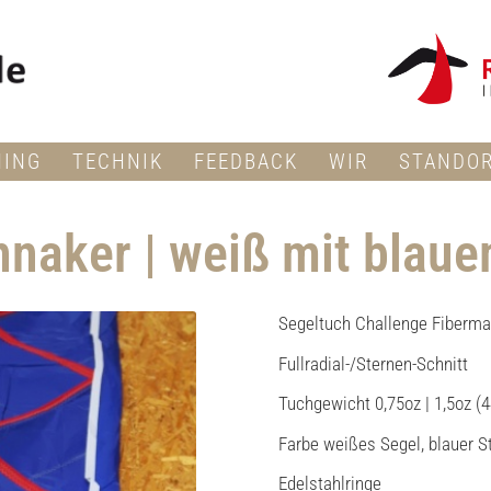
NING
TECHNIK
FEEDBACK
WIR
STANDO
nnaker | weiß mit blaue
Segeltuch Challenge Fiberm
Fullradial-/Sternen-Schnitt
Tuchgewicht 0,75oz | 1,5oz (
Farbe weißes Segel, blauer S
Edelstahlringe