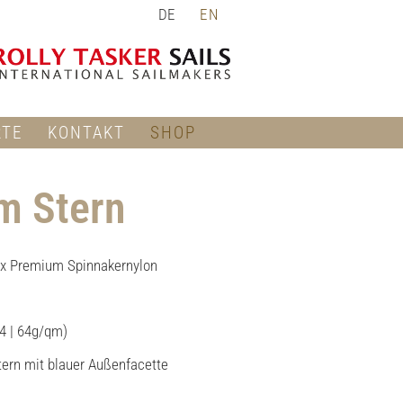
DE
EN
RTE
KONTAKT
SHOP
m Stern
ax Premium Spinnakernylon
44 | 64g/qm)
tern mit blauer Außenfacette