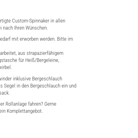
rtigte Custom-Spinnaker in allen
rei nach Ihren Wünschen.
edarf mit erworben werden. Bitte im
rbeitet, aus strapazierfähigem
gstasche für Heiß/Bergeleine,
irbel.
winder inklusive Bergeschlauch
das Segel in den Bergeschlauch ein und
sack.
ner Rollanlage fahren? Gerne
 ein Komplettangebot.