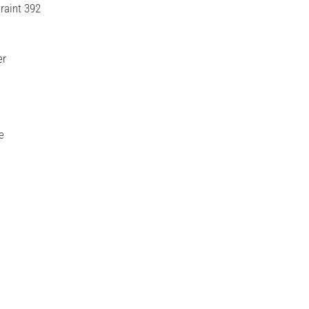
raint 392
er
e