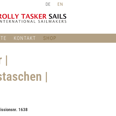
DE
EN
RTE
KONTAKT
SHOP
 |
staschen |
issionsnr. 1638