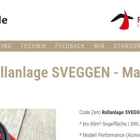
NING
TECHNIK
FEEDBACK
WIR
STANDO
llanlage SVEGGEN - Ma
Code Zero
Rollanlage SVEGG
* bis 60m² Segelfläche | SWL 
* Modell Performance (Alumi