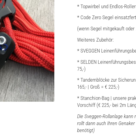
* Topwirbel und Endlos-Roll
* Code Zero Segel einsatzfert
(wenn Segel mitgekauft oder 
Weiteres Zubehör:
* SVEGGEN Leinenführungsbes
* SELDEN Leinenführungsbesch
75,-)
* Tandemblöcke zur Sicherung 
165,- | Groß = € 225,-)
* Stanchion-Bag | unsere pra
Vorschiff (€ 225,- bei 2m Län
Die Sveggen-Rollanlage kann m
rollt dann auch Ihren Genaker 
benötigt)