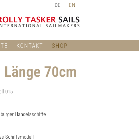
DE
EN
RTE
KONTAKT
SHOP
| Länge 70cm
ll 015
burger Handelsschiffe
es Schiffsmodell