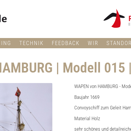
NING
TECHNIK
FEEDBACK
WIR
STANDO
AMBURG | Modell 015 
WAPEN von HAMBURG - Mode
Baujahr 1669
Convoyschiff zum Geleit Ham
Material Holz
sehr schönes und detailreich