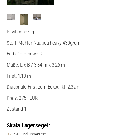
Pavillonbezug
Stoff: Mehler Nautica heavy 430g/qm
Farbe: cremeweiß
Maße: L x B / 3,84 m x 3,26 m
First: 1,10 m
Diagonale First zum Eckpunkt: 2,32 m
Preis: 275,- EUR
Zustand 1
Skala Lagersegel:
Neu und unbenutzt