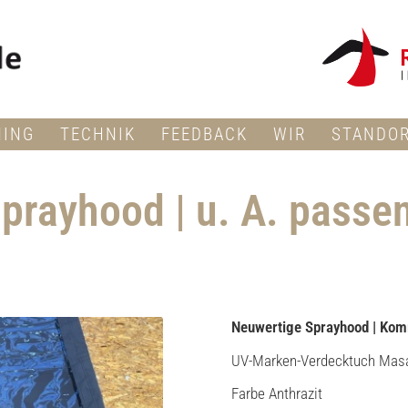
NING
TECHNIK
FEEDBACK
WIR
STANDO
prayhood | u. A. passe
Neuwertige Sprayhood | Kom
UV-Marken-Verdecktuch Masa
Farbe Anthrazit